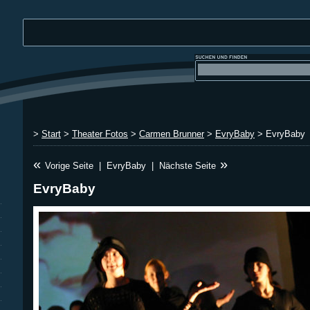
>
Start
>
Theater Fotos
>
Carmen Brunner
>
EvryBaby
> EvryBaby
«
»
Vorige Seite
|
EvryBaby
|
Nächste Seite
EvryBaby