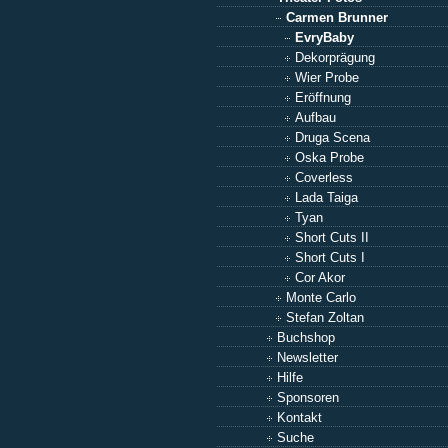
Carmen Brunner
EvryBaby
Dekorprägung
Wier Probe
Eröffnung
Aufbau
Druga Scena
Oska Probe
Coverless
Lada Taiga
Tyan
Short Cuts II
Short Cuts I
Cor Akor
Monte Carlo
Stefan Zoltan
Buchshop
Newsletter
Hilfe
Sponsoren
Kontakt
Suche