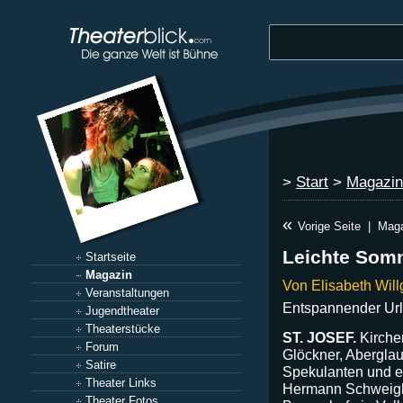
>
Start
>
Magazin
«
Vorige Seite
|
Maga
Leichte Som
Startseite
Magazin
Von Elisabeth Will
Veranstaltungen
Entspannender Url
Jugendtheater
Theaterstücke
ST. JOSEF.
Kirche
Forum
Glöckner, Aberglaub
Satire
Spekulanten und e
Theater Links
Hermann Schweighof
Theater Fotos