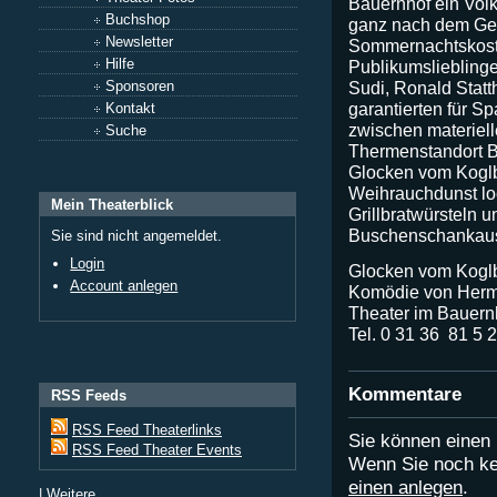
Bauernhof ein Vol
Buchshop
ganz nach dem Ges
Newsletter
Sommernachtskost 
Hilfe
Publikumslieblinge 
Sudi, Ronald Statt
Sponsoren
garantierten für S
Kontakt
zwischen materiell
Suche
Thermenstandort Ba
Glocken vom Kogl
Weihrauchdunst lo
Mein Theaterblick
Grillbratwürsteln 
Buschenschankaus
Sie sind nicht angemeldet.
Login
Glocken vom Koglb
Account anlegen
Komödie von Herm
Theater im Bauernh
Tel. 0 31 36  81 5 
Kommentare
RSS Feeds
RSS Feed Theaterlinks
Sie können eine
RSS Feed Theater Events
Wenn Sie noch ke
einen anlegen
.
|
Weitere