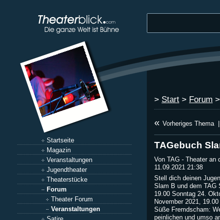
>
Start
>
Forum
«
Vorheriges Thema
|
Startseite
TAGebuch Sl
Magazin
Von TAG - Theater an 
Veranstaltungen
11.09.2021 21:38
Jugendtheater
Stell dich deinen Juge
Theaterstücke
Slam B und dem TAG S
Forum
19.00 Sonntag 24. Okt
Theater Forum
November 2021, 19.00
Veranstaltungen
Süße Fremdscham: Wer 
peinlichen und umso 
Satire