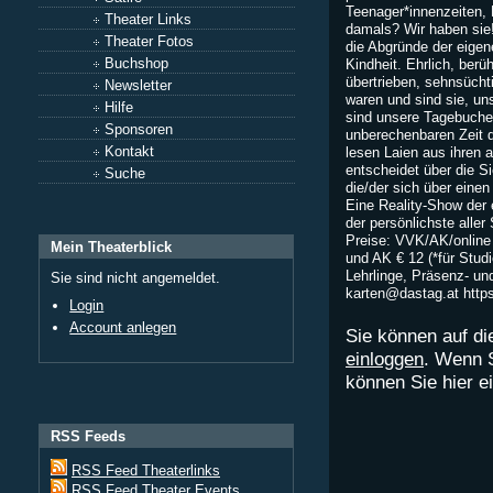
Teenager*innenzeiten,
Theater Links
damals? Wir haben sie! 
Theater Fotos
die Abgründe der eige
Buchshop
Kindheit. Ehrlich, berü
übertrieben, sehnsücht
Newsletter
waren und sind sie, un
Hilfe
sind unsere Tagebuchei
Sponsoren
unberechenbaren Zeit
Kontakt
lesen Laien aus ihren 
entscheidet über die S
Suche
die/der sich über eine
Eine Reality-Show der 
der persönlichste alle
Preise: VVK/AK/online 
Mein Theaterblick
und AK € 12 (*für Stud
Lehrlinge, Präsenz- und
Sie sind nicht angemeldet.
karten@dastag.at
http
Login
Account anlegen
Sie können auf di
einloggen
. Wenn 
können Sie hier 
RSS Feeds
RSS Feed Theaterlinks
RSS Feed Theater Events