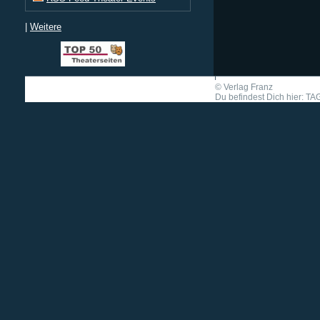
|
Weitere
©
Verlag Franz
Du befindest Dich hier: TA