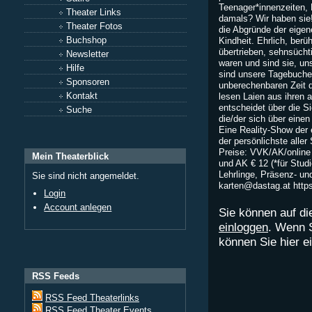
Teenager*innenzeiten,
Theater Links
damals? Wir haben sie! 
Theater Fotos
die Abgründe der eige
Buchshop
Kindheit. Ehrlich, berü
übertrieben, sehnsücht
Newsletter
waren und sind sie, un
Hilfe
sind unsere Tagebuchei
Sponsoren
unberechenbaren Zeit
Kontakt
lesen Laien aus ihren 
entscheidet über die S
Suche
die/der sich über eine
Eine Reality-Show der 
der persönlichste alle
Preise: VVK/AK/online 
Mein Theaterblick
und AK € 12 (*für Stud
Lehrlinge, Präsenz- und
Sie sind nicht angemeldet.
karten@dastag.at
http
Login
Account anlegen
Sie können auf di
einloggen
. Wenn 
können Sie hier 
RSS Feeds
RSS Feed Theaterlinks
RSS Feed Theater Events