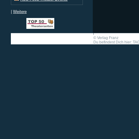
|
Weitere
©
Verlag Franz
Du befindest Dich hier: TA