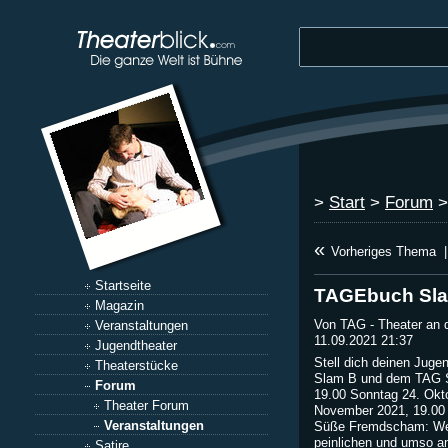
>
Start
>
Forum
«
Vorheriges Thema
|
Startseite
TAGEbuch Sl
Magazin
Von TAG - Theater an 
Veranstaltungen
11.09.2021 21:37
Jugendtheater
Stell dich deinen Juge
Theaterstücke
Slam B und dem TAG S
Forum
19.00 Sonntag 24. Okt
Theater Forum
November 2021, 19.00
Veranstaltungen
Süße Fremdscham: Wer 
peinlichen und umso 
Satire