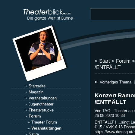
>
Start
>
Forum
/ENTFÄLLT
«
Vorheriges Thema
|
Startseite
Magazin
Konzert Ramo
Veranstaltungen
/ENTFÄLLT
Jugendtheater
Theaterstücke
Von TAG - Theater an 
26.08.2020 10:38
Forum
Theater Forum
ENTFÄLLT ! ...singt La
€ 15 / VVK € 13 Donne
Veranstaltungen
https://www.dastag.at
Satire