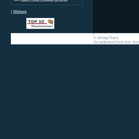
|
Weitere
©
Verlag Franz
Du befindest Dich hier: K