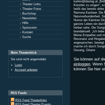
karten@dastag.at
„Bett
Theater Links
Künstler zu singen“, sc
Theater Fotos
heißt das bereits drit
Ramona Kasheer. Die Mu
Buchshop
Naturverbundenheit, Si
Newsletter
Humor der Kärntner Dic
Hilfe
ganzes Leben ein dur
Sponsoren
hörbar nahe. Die Songs 
brandaktuell. „Ich lieb
Kontakt
Meine Empathie und mei
Suche
Resonanz und Hingabe. 
angesprochen, bewegt u
mache ich durch Songs
Gesang, Gitarre
Mein Theaterblick
Sie können auf di
Sie sind nicht angemeldet.
einloggen
. Wenn 
Login
können Sie hier 
Account anlegen
RSS Feeds
RSS Feed Theaterlinks
RSS Feed Theater Events