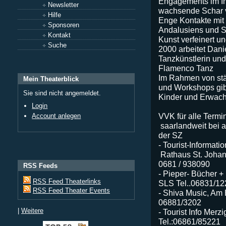
Engagements im In
Newsletter
wachsende Schar v
Hilfe
Enge Kontakte mit
Sponsoren
Andalusiens und S
Kontakt
Kunst verfeinert un
Suche
2000 arbeitet Dani
Tanzkünstlerin und
Flamenco Tanz
Im Rahmen von stä
Mein Theaterblick
und Workshops gib
Sie sind nicht angemeldet.
Kinder und Erwach
Login
VVK für alle Termi
Account anlegen
saarlandweit bei a
der SZ
- Tourist-Informati
Rathaus St. Johan
0681 / 938090
RSS Feeds
- Pieper- Bücher +
RSS Feed Theaterlinks
SLS Tel..06831/1
RSS Feed Theater Events
- Shiva Music, Am 
06881/3202
|
Weitere
- Tourist Info Merz
Tel.:06861/85221