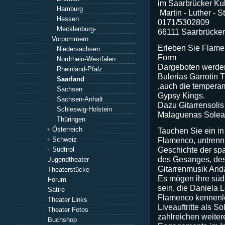
im Saarbrücker Kul
Hamburg
Martin - Luther - S
Hessen
0171/5302809
Mecklenburg-
66111 Saarbrücke
Vorpommern
Erleben Sie Flamen
Niedersachsen
Form
Nordrhein-Westfalen
Dargeboten werden
Rheinland-Pfalz
Bulerias Garrotin 
Saarland
,auch die tempera
Sachsen
Gypsy Kings.
Sachsen-Anhalt
Dazu Gitarrensolis
Schleswig-Holstein
Malaguenas Solear
Thüringen
Österreich
Tauchen Sie ein in
Schweiz
Flamenco, untrenn
Geschichte der spa
Südtirol
des Gesanges, des
Jugendtheater
Gitarrenmusik Anda
Theaterstücke
Es mögen ihre sü
Forum
sein, die Daniela 
Satire
Flamenco kennenler
Theater Links
Liveauftritte als 
Theater Fotos
zahlreichen weiter
Buchshop