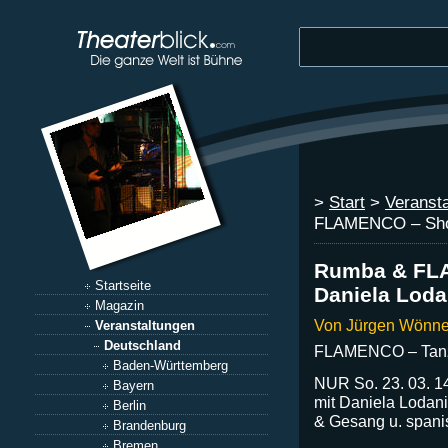
>
Start
>
Veranst
FLAMENCO – S
Rumba & FL
Startseite
Daniela Loda
Magazin
Von Jürgen Wönne
Veranstaltungen
Deutschland
FLAMENCO – Tanz
Baden-Württemberg
NUR So. 23. 03. 1
Bayern
mit Daniela Lodani
Berlin
& Gesang u. spani
Brandenburg
Bremen