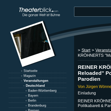
>
Start
>
Veranst
KRÖHNERTS "Mut
REINER KRÖ
Startseite
Reloaded" Po
Magazin
Parodien
Veranstaltungen
Deutschland
Von Jürgen Wönne
Baden-Württemberg
Einladung
Bayern
Berlin
REINER KRÖHNER
Politkabarett & Pa
Brandenburg
Bremen