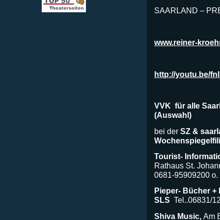
SAARLAND – PR
www.reiner-kroeh
http://youtu.be/
VVK für alle Saar
(Auswahl)
bei der
SZ & saarla
Wochenspiegelfil
Tourist- Informat
Rathaus St. Johan
0681-95909200 o.
Pieper- Bücher +
SLS
Tel..06831/1
Shiva Music,
Am B