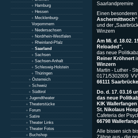
Saarlandpremire
Hamburg
Hessen
Einen besondere
Mecklenburg-
Aschermittwoch“
Vorpommern
und der „Saarbrück
Niedersachsen
Winzern
Nordrhein-Westfalen
Am Mi. d. 18.02. 
Rheinland-Pfalz
Reloaded“,
Saarland
das neue Politkaba
Sachsen
Reiner Kröhnert
Sachsen-Anhalt
Winzern
Schleswig-Holstein
Martin - Luther - S
Thüringen
0171/5302809 VVK
Österreich
66111 Saarbrück
Schweiz
Do. d. 17. 03.16 
Südtirol
das neue Politkab
Jugendtheater
KIK Wallerfangen
Theaterstücke
St. Nikolaus Hosp
Forum
Cafeteria der Psyc
Satire
66798 Wallerfang
Theater Links
Theater Fotos
Alle bissen sich b
Buchshop
Zähne aus - die po