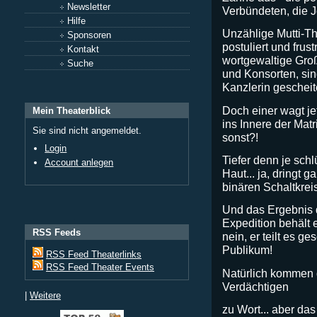
Newsletter
Verbündeten, die J
Hilfe
Unzählige Mutti-Th
Sponsoren
postuliert und frus
Kontakt
wortgewaltige Großi
Suche
und Konsorten, si
Kanzlerin gescheite
Doch einer wagt je
Mein Theaterblick
ins Innere der Matr
Sie sind nicht angemeldet.
sonst?!
Login
Tiefer denn je schl
Account anlegen
Haut... ja, dringt g
binären Schaltkrei
Und das Ergebnis
Expedition behält e
RSS Feeds
nein, er teilt es g
Publikum!
RSS Feed Theaterlinks
RSS Feed Theater Events
Natürlich kommen 
Verdächtigen
|
Weitere
zu Wort... aber das