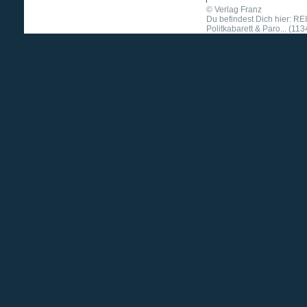
©
Verlag Franz
Du befindest Dich hier: 
Politkabarett & Paro... (113