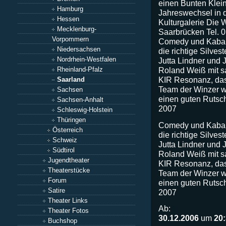
einen Bunten Klei
Hamburg
Jahreswechsel in 
Hessen
Kulturgalerie Die W
Mecklenburg-
Saarbrücken Tel. 
Vorpommern
Comedy und Kabare
Niedersachsen
die richtige Silves
Nordrhein-Westfalen
Jutta Lindner und 
Rheinland-Pfalz
Roland Weiß mit s
KIR Resonanz, das
Saarland
Team der Winzer w
Sachsen
einen guten Rutsc
Sachsen-Anhalt
2007
Schleswig-Holstein
Thüringen
Comedy und Kabare
Österreich
die richtige Silves
Schweiz
Jutta Lindner und 
Südtirol
Roland Weiß mit s
Jugendtheater
KIR Resonanz, das
Theaterstücke
Team der Winzer w
Forum
einen guten Rutsc
Satire
2007
Theater Links
Ab:
Theater Fotos
30.12.2006
um
20
Buchshop