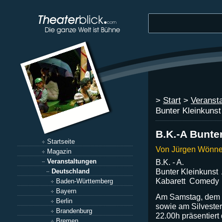
>
Start
>
Veranst
Bunter Kleinkunst
B.K.-A Bunte
Startseite
Von Jürgen Wönne
Magazin
B.K. - A.
Veranstaltungen
Bunter Kleinkunst
Deutschland
Kabarett  Comedy
Baden-Württemberg
Bayern
Am Samstag, dem 
Berlin
sowie am Silvester
Brandenburg
22.00h präsentiert
Bremen