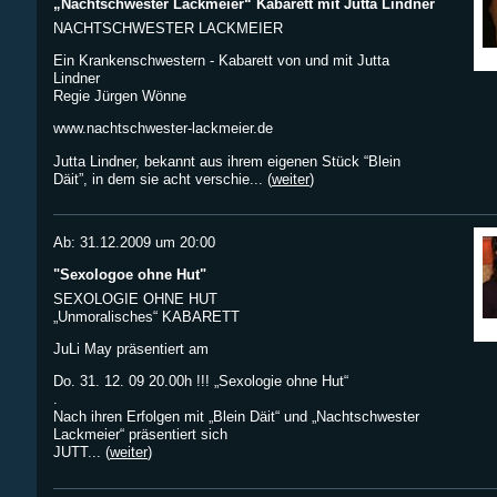
„Nachtschwester Lackmeier“ Kabarett mit Jutta Lindner
NACHTSCHWESTER LACKMEIER
Ein Krankenschwestern - Kabarett von und mit Jutta
Lindner
Regie Jürgen Wönne
www.nachtschwester-lackmeier.de
Jutta Lindner, bekannt aus ihrem eigenen Stück “Blein
Däit”, in dem sie acht verschie... (
weiter
)
Ab: 31.12.2009 um 20:00
"Sexologoe ohne Hut"
SEXOLOGIE OHNE HUT
„Unmoralisches“ KABARETT
JuLi May präsentiert am
Do. 31. 12. 09 20.00h !!! „Sexologie ohne Hut“
.
Nach ihren Erfolgen mit „Blein Däit“ und „Nachtschwester
Lackmeier“ präsentiert sich
JUTT... (
weiter
)