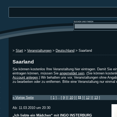
>
Start
>
Veranstaltungen
>
Deutschland
> Saarland
Saarland
Sie können kostenlos Ihre Veranstaltung hier eintragen. Damit Sie ei
eintragen können, müssen Sie
angemeldet sein
. (Sie können kosten
Account anlegen
.) Wir behalten uns vor, Veranstaltungen ohne Ang
zu bearbeiten oder zu entfernen. Bitte eine Veranstaltung nur einmal
« Vorige Seite
[
1
]
...
[
9
]
[
10
]
[
11
]
[
12
]
[
13
]
Ab: 11.03.2010 um 20:30
„Ich liebte ein Mädchen“ mit INGO INSTERBURG