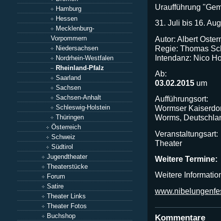
Uraufführung "Gem
Hamburg
Hessen
31. Juli bis 16. Au
Mecklenburg-
Autor: Albert Oster
Vorpommern
Regie: Thomas Sc
Niedersachsen
Intendanz: Nico 
Nordrhein-Westfalen
Rheinland-Pfalz
Ab:
Saarland
03.02.2015
um
Sachsen
Sachsen-Anhalt
Aufführungsort:
Schleswig-Holstein
Wormser Kaiserdom
Worms, Deutschla
Thüringen
Österreich
Veranstaltungsart:
Schweiz
Theater
Südtirol
Jugendtheater
Weitere Termine:
Theaterstücke
Weitere Informatio
Forum
Satire
www.nibelungenfes
Theater Links
Theater Fotos
Buchshop
Kommentare