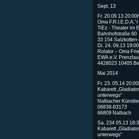
Sept. 13
Fr. 20.09 13 20:00
Oma F.R.I.E.D.A."r
TiEz - Theater im
Bahnhofstraße 60
33 154 Salzkotte
Di. 24. 09.13 19:0
Rolator – Oma Fri
EWA e.V. Prenzlaue
4428023 10405 Ber
Mai 2014
Fr. 23. 05.14 20:00
Kabarett „Gladiato
unterwegs“
Nalbacher Künstlert
06838-83173
66809 Nalbach
Sa. 234 05.13 18:
Kabarett „Gladiato
unterwegs“