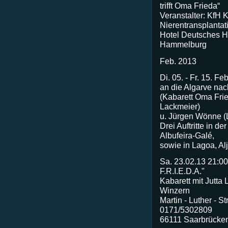
trifft Oma Frieda“
Veranstalter: KfH 
Nierentransplantati
Hotel Deutsches H
Hammelburg
Feb. 2013
Di. 05. - Fr. 15. F
an die Algarve nac
(Kabarett Oma Fri
Lackmeier)
u. Jürgen Wönne 
Drei Auftritte in d
Albufeira-Galé,
sowie in Lagoa, Al
Sa. 23.02.13 21:0
F.R.I.E.D.A."
Kabarett mit Jutta 
Winzern
Martin - Luther - S
0171/5302809
66111 Saarbrücke