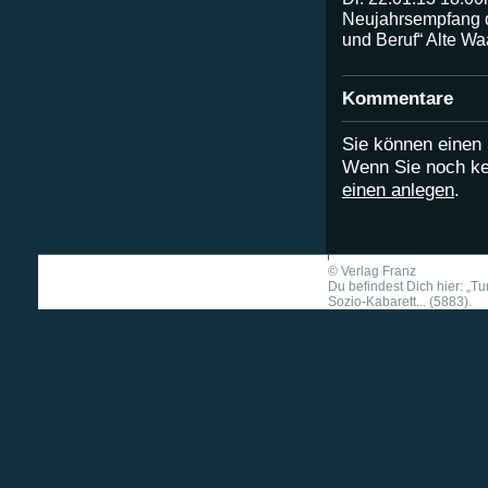
Neujahrsempfang 
und Beruf“ Alte W
Kommentare
Sie können eine
Wenn Sie noch ke
einen anlegen
.
©
Verlag Franz
Du befindest Dich hier: „Tu
Sozio-Kabarett... (5883).