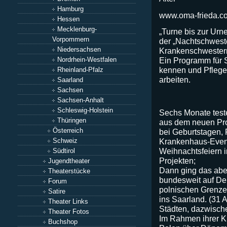
Hamburg
www.oma-frieda.c
Hessen
Mecklenburg-
„Turne bis zur Urn
Vorpommern
der „Nachtschwest
Niedersachsen
Krankenschwestern
Ein Programm für S
Nordrhein-Westfalen
kennen und Pflegek
Rheinland-Pfalz
arbeiten.
Saarland
Sachsen
Sachsen-Anhalt
Schleswig-Holstein
Sechs Monate teste
Thüringen
aus dem neuen P
Österreich
bei Geburtstagen,
Krankenhaus-Even
Schweiz
Weihnachtsfeiern i
Südtirol
Projekten;
Jugendtheater
Dann ging das abe
Theaterstücke
bundesweit auf D
Forum
polnischen Grenze
Satire
ins Saarland. (31 A
Theater Links
Städten, dazwisch
Theater Fotos
Im Rahmen ihrer 
Buchshop