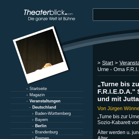
>
Start
>
Veranst
Urne - Oma F.R.I.
„Turne bis z
Startseite
F.R.I.E.D.A."
Magazin
und mit Jutt
Veranstaltungen
Deutschland
Von Jürgen Wönne
Baden-Württemberg
„Turne bis zur Urne
Bayern
Sozio-Kabarett von
Berlin
Älter werden u. jun
Brandenburg
Alter
Bremen