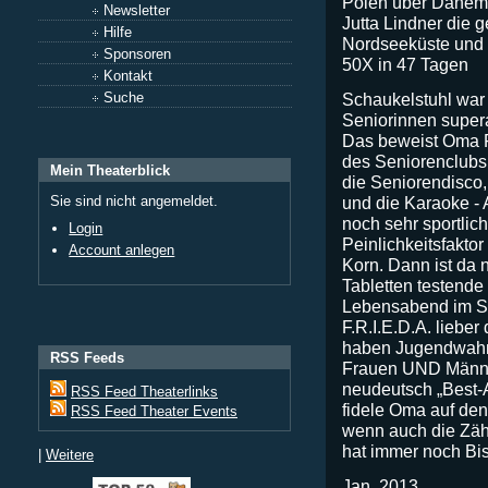
Polen über Dänema
Newsletter
Jutta Lindner die 
Hilfe
Nordseeküste und 
Sponsoren
50X in 47 Tagen
Kontakt
Schaukelstuhl war 
Suche
Seniorinnen supera
Das beweist Oma F.
des Seniorenclubs
Mein Theaterblick
die Seniorendisco,
und die Karaoke - 
Sie sind nicht angemeldet.
noch sehr sportlic
Login
Peinlichkeitsfakto
Account anlegen
Korn. Dann ist da 
Tabletten testende
Lebensabend im Se
F.R.I.E.D.A. liebe
haben Jugendwahn 
RSS Feeds
Frauen UND Männer
neudeutsch „Best-A
RSS Feed Theaterlinks
fidele Oma auf den
RSS Feed Theater Events
wenn auch die Zähn
hat immer noch Bis
|
Weitere
Jan. 2013