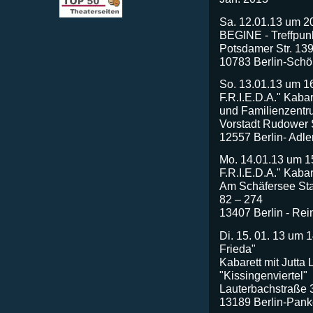
Sa. 12.01.13 um 2
BEGINE - Treffpunk
Potsdamer Str. 139 
10783 Berlin-Sch
So. 13.01.13 um 1
F.R.I.E.D.A." Kabar
und Familienzentru
Vorstadt Rudower S
12557 Berlin- Adle
Mo. 14.01.13 um 1
F.R.I.E.D.A." Kaba
Am Schäfersee Star
82 – 274
13407 Berlin - Rei
Di. 15. 01. 13 um 
Frieda"
Kabarett mit Jutta L
"Kissingenviertel"
Lauterbachstraße 
13189 Berlin-Pan