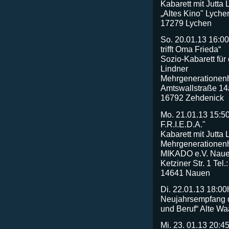
Kabarett mit Jutta 
„Altes Kino" Lyche
17279 Lychen
So. 20.01.13 16:0
trifft Oma Frieda“
Sozio-Kabarett für 
Lindner
Mehrgenerationen
Amtswallstraße 14
16792 Zehdenick
Mo. 21.01.13 15:50
F.R.I.E.D.A."
Kabarett mit Jutta 
Mehrgenerationen
MIKADO e.V. Nau
Ketziner Str. 1 Te
14641 Nauen
Di. 22.01.13 18:0
Neujahrsempfang 
und Beruf“ Alte W
Mi. 23. 01.13 20: