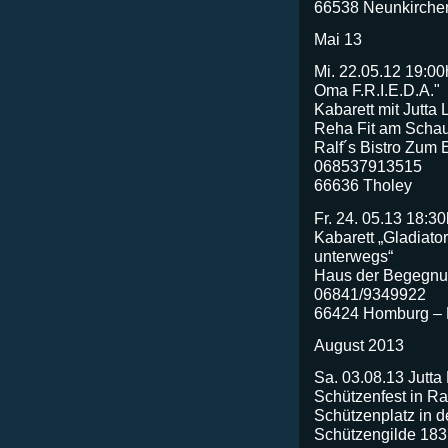
66538 Neunkirchen
Mai 13
Mi. 22.05.12 19:00
Oma F.R.I.E.D.A."
Kabarett mit Jutta
Reha Fit am Scha
Ralf´s Bistro Zum E
068537913515
66636 Tholey
Fr. 24. 05.13 18:30
Kabarett „Gladiato
unterwegs“
Haus der Begegnun
06841/9349922
66424 Homburg – 
August 2013
Sa. 03.08.13 Jutta
Schützenfest in R
Schützenplatz in d
Schützengilde 183