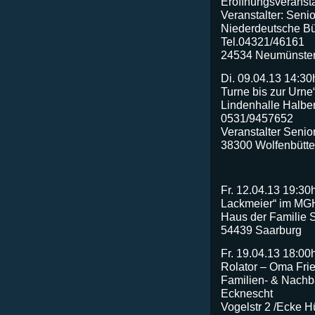
Eröffnungsveranst
Veranstalter: Seni
Niederdeutsche Büh
Tel.04321/46161
24534 Neumünste
Di. 09.04.13 14:30
Turne bis zur Urne
Lindenhalle Halber
0531/9457652
Veranstalter Senio
38300 Wolfenbütte
Fr. 12.04.13 19:30
Lackmeier“ im MG
Haus der Familie 
54439 Saarburg
Fr. 19.04.13 18:00
Rolator – Oma Fri
Familien- & Nach
Ecknescht
Vogelstr 2 /Ecke H