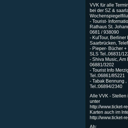
VVK für alle Termi
bei der SZ & saarl
Wochenspiegelfili
- Tourist- Informat
Rathaus St. Johan
0681 / 938090
- KulTour, Berline
Saarbrücken, Tele
- Pieper- Bücher +
SLS Tel..06831/1
- Shiva Music, Am 
06881/3202
- Tourist Info Merz
Tel.:06861/85221
- Tabak Bennung , K
Tel.:06894/2340
Alle VVK - Stellen
unter
http://www.ticket-r
Karten auch im Inte
http://www.ticket-re
Ab: