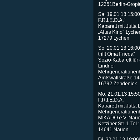
12351Berlin-Gropi
Sa. 19.01.13 15:00
F.R.I.E.D.A."
Kabarett mit Jutta 
„Altes Kino" Lyche
17279 Lychen
So. 20.01.13 16:0
trifft Oma Frieda“
Sozio-Kabarett für 
Lindner
Mehrgenerationen
Amtswallstraße 14
16792 Zehdenick
Mo. 21.01.13 15:50
F.R.I.E.D.A."
Kabarett mit Jutta 
Mehrgenerationen
MIKADO e.V. Nau
Ketziner Str. 1 Te
14641 Nauen
Di. 22.01.13 18:0