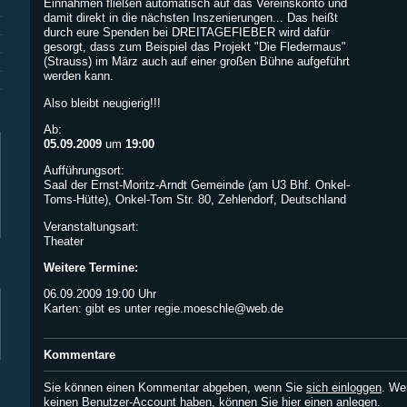
Einnahmen fließen automatisch auf das Vereinskonto und
damit direkt in die nächsten Inszenierungen... Das heißt
durch eure Spenden bei DREITAGEFIEBER wird dafür
gesorgt, dass zum Beispiel das Projekt "Die Fledermaus"
(Strauss) im März auch auf einer großen Bühne aufgeführt
werden kann.
Also bleibt neugierig!!!
Ab:
05.09.2009
um
19:00
Aufführungsort:
Saal der Ernst-Moritz-Arndt Gemeinde (am U3 Bhf. Onkel-
Toms-Hütte), Onkel-Tom Str. 80, Zehlendorf, Deutschland
Veranstaltungsart:
Theater
Weitere Termine:
06.09.2009 19:00 Uhr
Karten: gibt es unter
regie.moeschle@web.de
Kommentare
Sie können einen Kommentar abgeben, wenn Sie
sich einloggen
. We
keinen Benutzer-Account haben, können Sie
hier einen anlegen
.