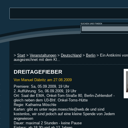
>
Start
>
Veranstaltungen
>
Deutschland
>
Berlin
> Ein Antikrimi von
ausgezeichnet mit dem Kl...
DREITAGEFIEBER
Von Manuel Däbritz am 27.08.2009
Premiere: Sa, 05.09.2009, 19 Uhr
2. Aufführung: So, 06.09.2009, 19 Uhr
Ort: Saal der EMA, Onkel-Tom-Straße 80, Berlin-Zehlendorf -
gleich neben dem U3-Bhf. Onkel-Toms-Hütte
Regie: Katharina Möschle
Karten: gibt es unter
regie.moeschle@web.de
und sind
kostenlos, wir sind jedoch auf eine kleine Spende von Jedem
angewiesen
Dauer: maximal 2 Stunden - keine Pause
Einlass: ab 18.30 und ab 12 Jahren