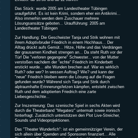
Das Stück: wurde 2005 am Landestheater Tübingen
uraufgeführt. Es ist kein Krimi, sondern eher ein Antikrimi...
Also immerhin werden dem Zuschauer mehrere
Lösungsansätze geboten... Uraufführung: 2005 am
Landestheater Tübingen
Zur Handlung: Die Geschwister Tanja und Strik wohnen mit
ihrem Adoptivbruder Friedrich in einem Hochhaus... Der
Alltag drückt aufs Gemüt... Hitze, Höhe und das Verdrängen
der grausamen Kindheit strengen an... Da steht Ruth vor der
Tür! Die "verloren gegangene" Schwester... von der Mutter
verstoßen nachdem der "echte" Friedrich im Kinderbett
erstickt wurde... alte Wunden brechen auf. War es wirklich
Ruth? oder wer? In wessen Auftrag? Wie? und kann der
"neue" Friedrich bleiben wenn die Lösung auf die Fragen
gefunden wurde? Während sich Tanja und Strik durch
alptraumhafte Erinnerungsfetzen kämpfen, entsteht zwischen
Ruth und dem adoptierten Friedrich eine zarte
Liebesgeschichte...
Zur Inszenierung: Das szenische Spiel in sechs Akten wird
durch die Theaterband "Megaterz" untermalt sowie ironisch
hinterfragt. Zusätzlich unterstützen den Plot Live-Streicher,
Sounds und Videoprojektionen.
Das "Theater Wunderlich": ist ein gemeinnütziger Verein, der
sich allein über Spenden und Sponsoren finanziert... Alle