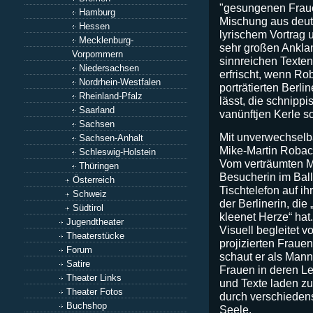
"gesungenen Fraue
Hamburg
Mischung aus deu
Hessen
lyrischem Vortrag 
Mecklenburg-
sehr großen Anklan
Vorpommern
sinnreichen Texten,
Niedersachsen
erfrischt, wenn Rob
Nordrhein-Westfalen
porträtierten Berl
Rheinland-Pfalz
lässt, die schnippis
Saarland
vanünftjen Kerle s
Sachsen
Mit unverwechselba
Sachsen-Anhalt
Mike-Martin Robac
Schleswig-Holstein
Vom verträumten M
Thüringen
Besucherin im Ball
Österreich
Tischtelefon auf i
Schweiz
der Berlinerin, die „
Südtirol
kleenet Herze“ hat.
Jugendtheater
Visuell begleitet v
Theaterstücke
projizierten Fraue
Forum
schaut er als Mann
Satire
Frauen in deren L
Theater Links
und Texte laden zu
Theater Fotos
durch verschiedens
Buchshop
Seele.