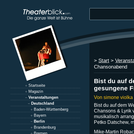
>
Start
>
Veranst
Chansonabend
Bist du auf 
Startseite
gesungene F
Magazin
Von simone violka
Veranstaltungen
Deutschland
Bist du auf dem W
Baden-Württemberg
Chansons & Lyrik 
Bayern
musikalisch arrangi
Berlin
Petko Datschew, mi
Brandenburg
Mike-Martin Robac
Bremen