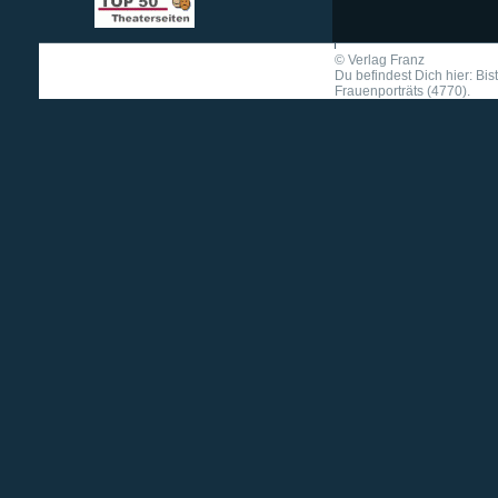
©
Verlag Franz
Du befindest Dich hier: Bi
Frauenporträts (4770).