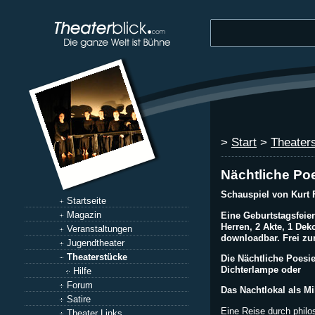
>
Start
>
Theater
Nächtliche Po
Schauspiel von Kurt 
Startseite
Magazin
Eine Geburtstagsfeie
Herren, 2 Akte, 1 Dek
Veranstaltungen
downloadbar. Frei zu
Jugendtheater
Theaterstücke
Die Nächtliche Poesi
Dichterlampe oder
Hilfe
Forum
Das Nachtlokal als 
Satire
Eine Reise durch phil
Theater Links