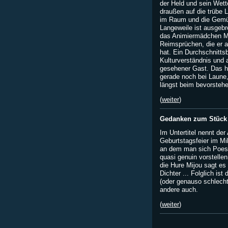
der Held und sein Wet
draußen auf die trübe 
im Raum und die Gemüt
Langeweile ist ausgeb
das Animiermädchen Mi
Reimsprüchen, die er a
hat. Ein Durchschnitts
Kulturverständnis und a
gesehener Gast. Das h
gerade noch bei Laune
längst beim bevorstehe
(
weiter
)
Gedanken zum Stück 
Im Untertitel nennt der
Geburtstagsfeier im Mili
an dem man sich Poesi
quasi genuin vorstellen
die Hure Mijou sagt es 
Dichter ... Folglich is
(oder genauso schlecht
andere auch.
(
weiter
)