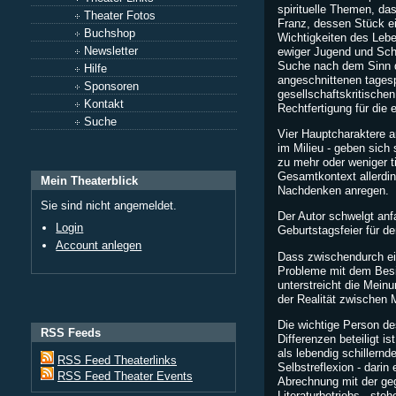
spirituelle Themen, da
Theater Fotos
Franz, dessen Stück ei
Buchshop
Wichtigkeiten des Leb
Newsletter
ewiger Jugend und Schö
Suche nach dem Sinn d
Hilfe
angeschnittenen tagesp
Sponsoren
gesellschaftskritisch
Kontakt
Rechtfertigung für die 
Suche
Vier Hauptcharaktere a
im Milieu - geben sich 
zu mehr oder weniger t
Gesamtkontext allerdi
Mein Theaterblick
Nachdenken anregen.
Sie sind nicht angemeldet.
Der Autor schwelgt anf
Login
Geburtstagsfeier für de
Account anlegen
Dass zwischendurch ein
Probleme mit dem Besi
unterstreicht die Mein
der Realität zwischen
Die wichtige Person d
RSS Feeds
Differenzen beteiligt is
als lebendig schillern
RSS Feed Theaterlinks
Selbstreflexion - darin
RSS Feed Theater Events
Abrechnung mit der ge
Literaturbetriebs - ste