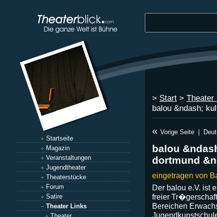
>
Start
>
Theater 
balou &ndash; kul
«
Vorige Seite
|
Deut
Startseite
balou &ndash
Magazin
Veranstaltungen
dortmund &nd
Jugendtheater
eingetragen von B
Theaterstücke
Forum
Der balou e.V. ist
freier Tr�gerschaf
Satire
Bereichen Erwach
Theater Links
Jugendkunstschule
Theater