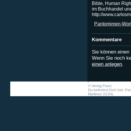
Bible, Human Righ
im Buchhandel un
http://www.carlosm
Pantomimen-Work
Kommentare
Sie können eine
Wenn Sie noch ke
einen anlegen
.
©
Verlag Franz
Du befindest Dich hier: P
Martinez (3154).