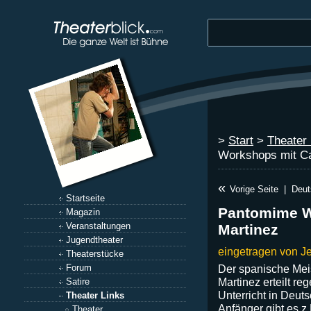
>
Start
>
Theater 
Workshops mit Ca
«
Vorige Seite
|
Deut
Startseite
Pantomime W
Magazin
Veranstaltungen
Martinez
Jugendtheater
eingetragen von J
Theaterstücke
Forum
Der spanische Mei
Martinez erteilt r
Satire
Unterricht in Deut
Theater Links
Anfänger gibt es z
Theater