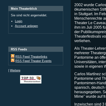
2002 wurde Carlos 
Mein Theaterblick
ökumenischen Stift
in Stuttgart. Im Fe
Sie sind nicht angemeldet.
Menschenrechte au
Login
Theater Le Caveau
Account anlegen
ihm im Juli 2005 
der Publikumsprei
Theaterfestivals v
verliehen.
Als Theater-Lehre
RSS Feeds
mehrerer Theatergru
RSS Feed Theaterlinks
Pantomime an öffe
RSS Feed Theater Events
Universitäten, int
sowie in eigenen 
|
Weitere
Carlos Martínez sc
Pantomime und The
Pantomimen-Handbu
spanisch, deutsch 
herausgegeben. Se
Mime" wurde auf fr
Inzwischen sind 3