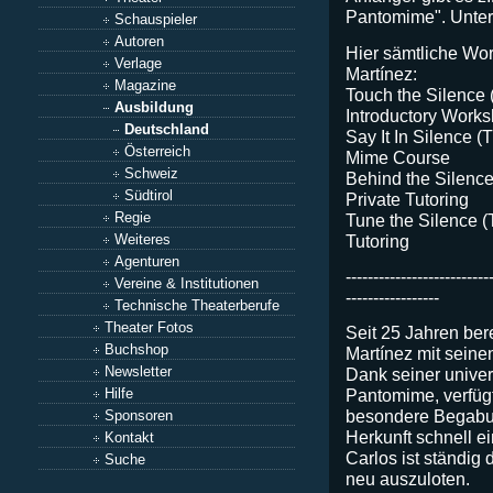
Pantomime". Unterr
Schauspieler
Autoren
Hier sämtliche Wo
Verlage
Martínez:
Magazine
Touch the Silence
Ausbildung
Introductory Work
Deutschland
Say It In Silence 
Österreich
Mime Course
Schweiz
Behind the Silence
Südtirol
Private Tutoring
Regie
Tune the Silence (
Tutoring
Weiteres
Agenturen
--------------------------
Vereine & Institutionen
-----------------
Technische Theaterberufe
Theater Fotos
Seit 25 Jahren ber
Buchshop
Martínez mit sein
Newsletter
Dank seiner univer
Hilfe
Pantomime, verfügt
besondere Begabu
Sponsoren
Herkunft schnell e
Kontakt
Carlos ist ständig 
Suche
neu auszuloten.