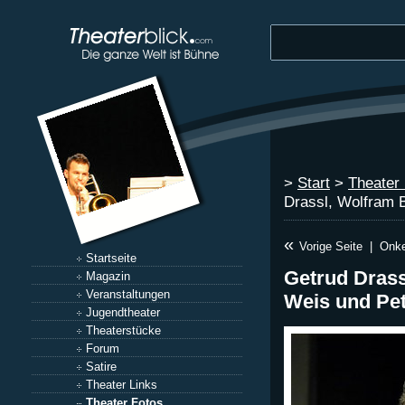
>
Start
>
Theater
Drassl, Wolfram B
«
Vorige Seite
|
Onke
Startseite
Getrud Drass
Magazin
Veranstaltungen
Weis und Pe
Jugendtheater
Theaterstücke
Forum
Satire
Theater Links
Theater Fotos