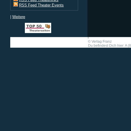
RSS Feed Theater Events
|
Weitere
©
Verlag Franz
Du befindest Dich hier: A (8