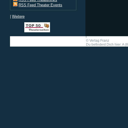
RSS Feed Theater Events
|
Weitere
©
Verlag Franz
Du befindest Dich hier: A (8