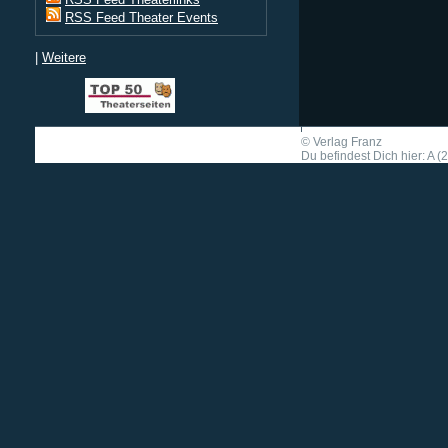
RSS Feed Theater Events
|
Weitere
©
Verlag Franz
Du befindest Dich hier: A (2