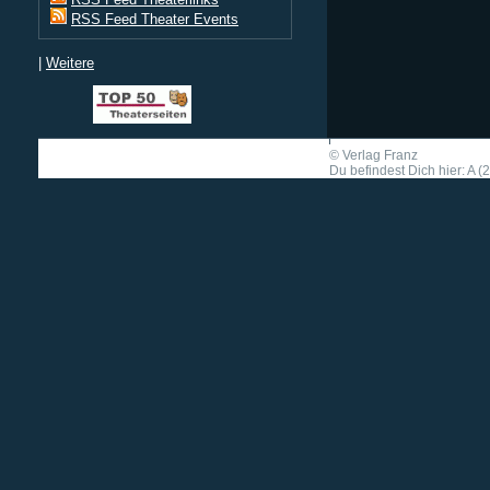
RSS Feed Theater Events
|
Weitere
©
Verlag Franz
Du befindest Dich hier: A (2