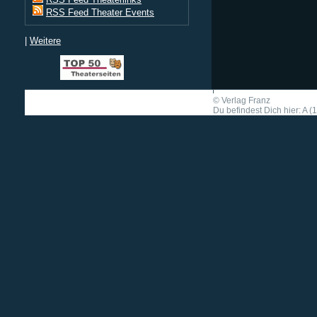
RSS Feed Theater Events
|
Weitere
©
Verlag Franz
Du befindest Dich hier: A (1