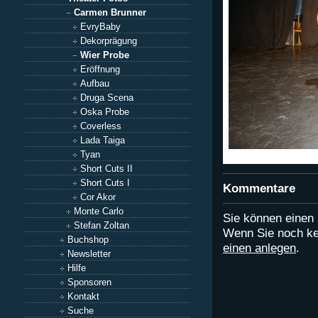
Carmen Brunner
EvryBaby
Dekorprägung
Wier Probe
Eröffnung
Aufbau
Druga Scena
Oska Probe
Coverless
Lada Taiga
Tyan
Short Cuts II
Short Cuts I
Kommentare
Cor Akor
Monte Carlo
Sie können eine
Stefan Zoltan
Wenn Sie noch ke
Buchshop
einen anlegen
.
Newsletter
Hilfe
Sponsoren
Kontakt
Suche