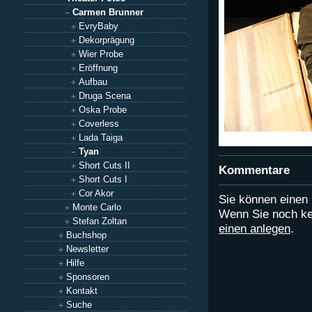
Carmen Brunner
EvryBaby
Dekorprägung
Wier Probe
Eröffnung
Aufbau
Druga Scena
Oska Probe
Coverless
Lada Taiga
Tyan
Short Cuts II
Kommentare
Short Cuts I
Cor Akor
Sie können eine
Monte Carlo
Wenn Sie noch ke
Stefan Zoltan
einen anlegen
.
Buchshop
Newsletter
Hilfe
Sponsoren
Kontakt
Suche