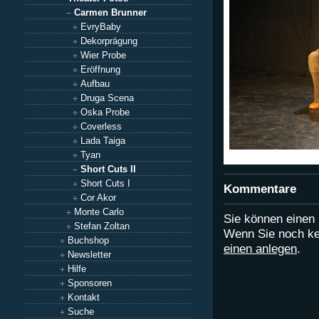
Carmen Brunner
EvryBaby
Dekorprägung
Wier Probe
Eröffnung
Aufbau
Druga Scena
Oska Probe
Coverless
Lada Taiga
Tyan
Short Cuts II
Short Cuts I
Kommentare
Cor Akor
Monte Carlo
Sie können eine
Stefan Zoltan
Wenn Sie noch ke
Buchshop
einen anlegen
.
Newsletter
Hilfe
Sponsoren
Kontakt
Suche