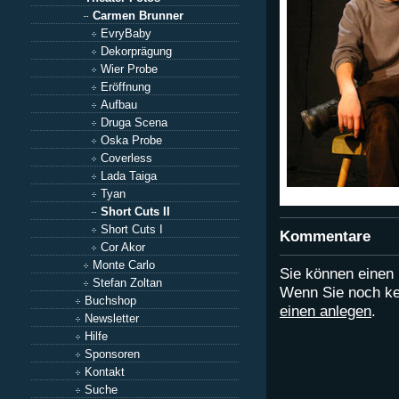
Carmen Brunner
EvryBaby
Dekorprägung
Wier Probe
Eröffnung
Aufbau
Druga Scena
Oska Probe
Coverless
Lada Taiga
Tyan
Short Cuts II
Short Cuts I
Kommentare
Cor Akor
Monte Carlo
Sie können eine
Stefan Zoltan
Wenn Sie noch ke
Buchshop
einen anlegen
.
Newsletter
Hilfe
Sponsoren
Kontakt
Suche