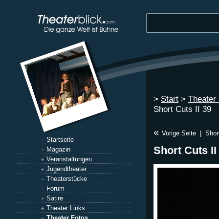
>
Start
>
Theater
Short Cuts II 39
«
Vorige Seite
|
Shor
Startseite
Short Cuts II
Magazin
Veranstaltungen
Jugendtheater
Theaterstücke
Forum
Satire
Theater Links
Theater Fotos