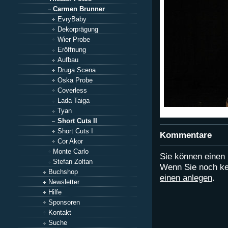
Carmen Brunner
EvryBaby
Dekorprägung
Wier Probe
Eröffnung
Aufbau
Druga Scena
Oska Probe
Coverless
Lada Taiga
Tyan
Short Cuts II
Short Cuts I
Kommentare
Cor Akor
Monte Carlo
Sie können eine
Stefan Zoltan
Wenn Sie noch ke
Buchshop
einen anlegen
.
Newsletter
Hilfe
Sponsoren
Kontakt
Suche