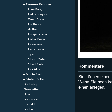
Carmen Brunner
EvryBaby
Dekorprägung
Wier Probe
Eröffnung
Aufbau
Druga Scena
Oska Probe
Coverless
Lada Taiga
Tyan
Short Cuts II
Short Cuts I
Kommentare
Cor Akor
Monte Carlo
Sie können eine
Stefan Zoltan
Wenn Sie noch ke
Buchshop
einen anlegen
.
Newsletter
Hilfe
Sponsoren
Kontakt
Suche