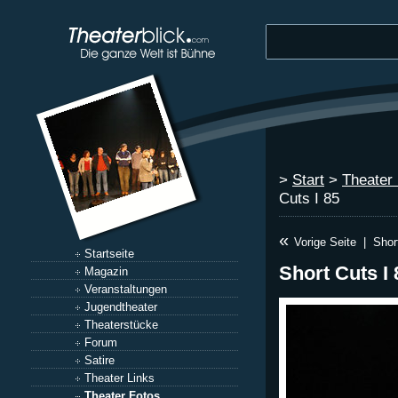
>
Start
>
Theater
Cuts I 85
«
Vorige Seite
|
Shor
Startseite
Short Cuts I 
Magazin
Veranstaltungen
Jugendtheater
Theaterstücke
Forum
Satire
Theater Links
Theater Fotos