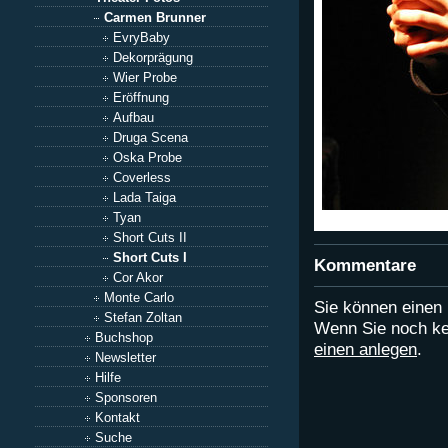
Carmen Brunner
EvryBaby
Dekorprägung
Wier Probe
Eröffnung
Aufbau
Druga Scena
Oska Probe
Coverless
Lada Taiga
Tyan
Short Cuts II
Short Cuts I
Kommentare
Cor Akor
Monte Carlo
Sie können eine
Stefan Zoltan
Wenn Sie noch ke
Buchshop
einen anlegen
.
Newsletter
Hilfe
Sponsoren
Kontakt
Suche