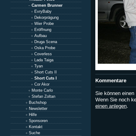
Carmen Brunner
EvryBaby
Dekorprägung
Wier Probe
Eröffnung
Aufbau
Druga Scena
Oska Probe
Coverless
Lada Taiga
Tyan
Short Cuts II
Short Cuts I
Kommentare
Cor Akor
Monte Carlo
Sie können eine
Stefan Zoltan
Wenn Sie noch ke
Buchshop
einen anlegen
.
Newsletter
Hilfe
Sponsoren
Kontakt
Suche