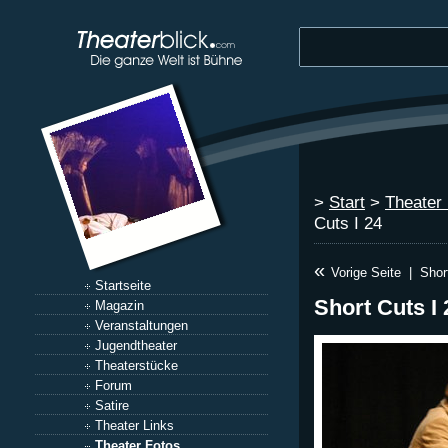
>
Start
>
Theater
Cuts I 24
«
Vorige Seite
|
Shor
Startseite
Short Cuts I 
Magazin
Veranstaltungen
Jugendtheater
Theaterstücke
Forum
Satire
Theater Links
Theater Fotos