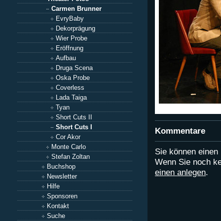
Carmen Brunner
EvryBaby
Dekorprägung
Wier Probe
Eröffnung
Aufbau
Druga Scena
Oska Probe
Coverless
Lada Taiga
Tyan
Short Cuts II
Short Cuts I
Kommentare
Cor Akor
Monte Carlo
Sie können eine
Stefan Zoltan
Wenn Sie noch ke
Buchshop
einen anlegen
.
Newsletter
Hilfe
Sponsoren
Kontakt
Suche