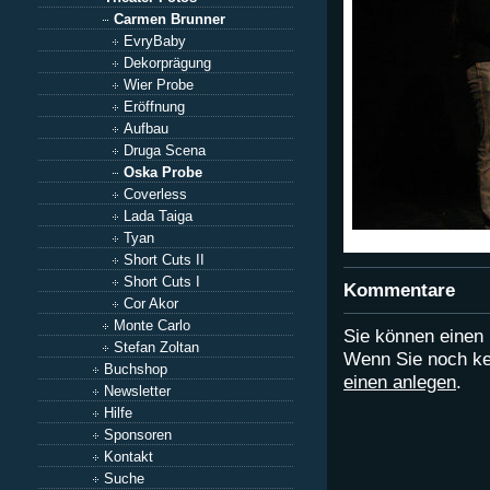
Carmen Brunner
EvryBaby
Dekorprägung
Wier Probe
Eröffnung
Aufbau
Druga Scena
Oska Probe
Coverless
Lada Taiga
Tyan
Short Cuts II
Short Cuts I
Kommentare
Cor Akor
Monte Carlo
Sie können eine
Stefan Zoltan
Wenn Sie noch ke
Buchshop
einen anlegen
.
Newsletter
Hilfe
Sponsoren
Kontakt
Suche