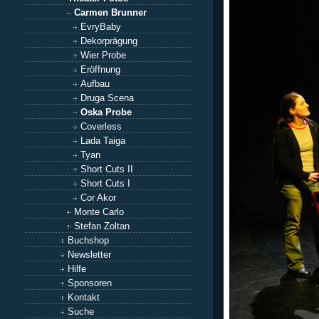
Carmen Brunner
EvryBaby
Dekorprägung
Wier Probe
Eröffnung
Aufbau
Druga Scena
Oska Probe
Coverless
Lada Taiga
Tyan
Short Cuts II
Short Cuts I
Cor Akor
Monte Carlo
Stefan Zoltan
Buchshop
Newsletter
Hilfe
Sponsoren
Kontakt
Suche