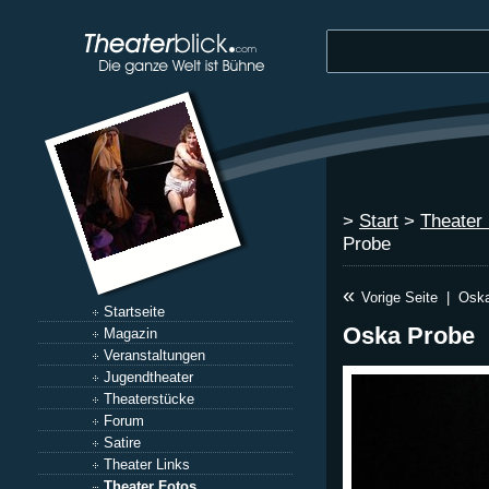
>
Start
>
Theater
Probe
«
Vorige Seite
|
Oska
Startseite
Oska Probe
Magazin
Veranstaltungen
Jugendtheater
Theaterstücke
Forum
Satire
Theater Links
Theater Fotos