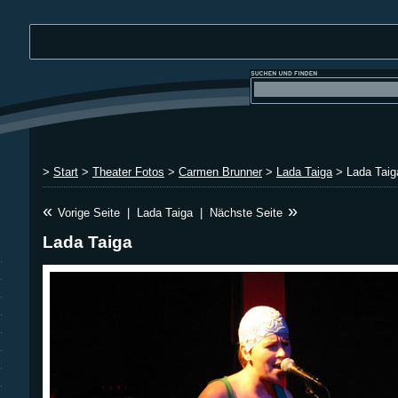
>
Start
>
Theater Fotos
>
Carmen Brunner
>
Lada Taiga
> Lada Taig
«
»
Vorige Seite
|
Lada Taiga
|
Nächste Seite
Lada Taiga