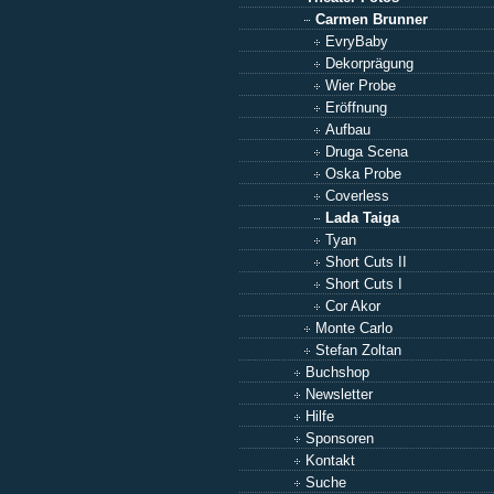
Carmen Brunner
EvryBaby
Dekorprägung
Wier Probe
Eröffnung
Aufbau
Druga Scena
Oska Probe
Coverless
Lada Taiga
Tyan
Short Cuts II
Short Cuts I
Cor Akor
Monte Carlo
Stefan Zoltan
Buchshop
Newsletter
Hilfe
Sponsoren
Kontakt
Suche