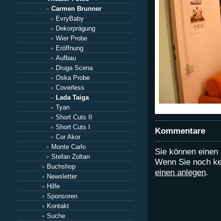
Carmen Brunner
EvryBaby
Dekorprägung
Wier Probe
Eröffnung
Aufbau
Druga Scena
Oska Probe
Coverless
Lada Taiga
Tyan
Short Cuts II
Short Cuts I
Kommentare
Cor Akor
Monte Carlo
Sie können eine
Stefan Zoltan
Wenn Sie noch ke
Buchshop
einen anlegen
.
Newsletter
Hilfe
Sponsoren
Kontakt
Suche