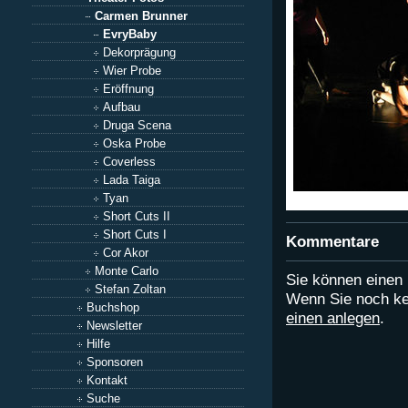
Carmen Brunner
EvryBaby
Dekorprägung
Wier Probe
Eröffnung
Aufbau
Druga Scena
Oska Probe
Coverless
Lada Taiga
Tyan
Short Cuts II
Short Cuts I
Kommentare
Cor Akor
Monte Carlo
Sie können eine
Stefan Zoltan
Wenn Sie noch ke
Buchshop
einen anlegen
.
Newsletter
Hilfe
Sponsoren
Kontakt
Suche