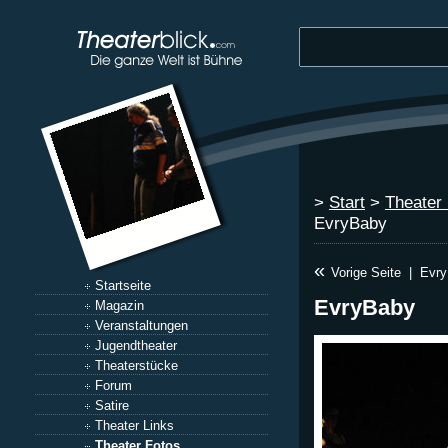
>
Start
>
Theater
EvryBaby
«
Vorige Seite
|
Evr
Startseite
EvryBaby
Magazin
Veranstaltungen
Jugendtheater
Theaterstücke
Forum
Satire
Theater Links
Theater Fotos