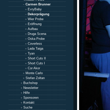
Carmen Brunner
EvryBaby
Dekorprägung
Wier Probe
Eröffnung
Aufbau
Druga Scena
Oska Probe
Coverless
Lada Taiga
Tyan
Short Cuts II
Short Cuts I
Cor Akor
Monte Carlo
Stefan Zoltan
Buchshop
Newsletter
Hilfe
Sponsoren
Kontakt
Suche