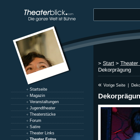
>
Start
>
Theater
Dekorprägung
«
Vorige Seite
|
Deko
Startseite
Dekorprägu
Magazin
Veranstaltungen
Jugendtheater
Theaterstücke
Forum
Satire
Theater Links
Theater Fotos