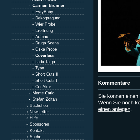
Carmen Brunner
EvryBaby
Dekorprägung
Wier Probe
Eröffnung
Aufbau
Druga Scena
Oska Probe
Coverless
Lada Taiga
Tyan
Short Cuts II
Short Cuts I
Kommentare
Cor Akor
Monte Carlo
Sie können eine
Stefan Zoltan
Wenn Sie noch ke
Buchshop
einen anlegen
.
Newsletter
Hilfe
Sponsoren
Kontakt
Suche