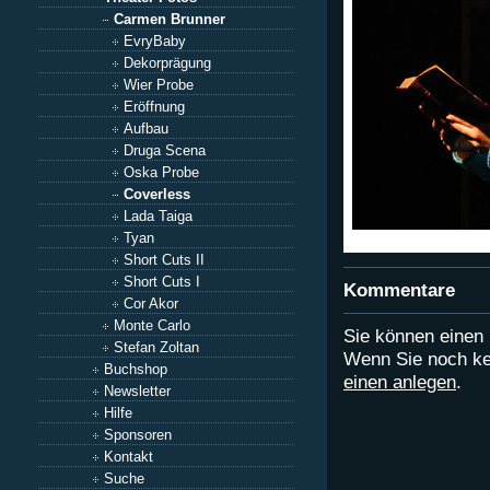
Carmen Brunner
EvryBaby
Dekorprägung
Wier Probe
Eröffnung
Aufbau
Druga Scena
Oska Probe
Coverless
Lada Taiga
Tyan
Short Cuts II
Short Cuts I
Kommentare
Cor Akor
Monte Carlo
Sie können eine
Stefan Zoltan
Wenn Sie noch ke
Buchshop
einen anlegen
.
Newsletter
Hilfe
Sponsoren
Kontakt
Suche