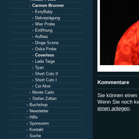
Carmen Brunner
EvryBaby
Dekorprägung
Wier Probe
Eröffnung
Aufbau
Druga Scena
Oska Probe
Coverless
Lada Taiga
Tyan
Short Cuts II
Short Cuts I
Kommentare
Cor Akor
Monte Carlo
Sie können eine
Stefan Zoltan
Wenn Sie noch ke
Buchshop
einen anlegen
.
Newsletter
Hilfe
Sponsoren
Kontakt
Suche