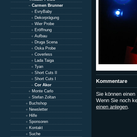
Carmen Brunner
EvryBaby
Dekorprägung
Wier Probe
Eröffnung
Aufbau
Druga Scena
Oska Probe
Coverless
Lada Taiga
Tyan
Short Cuts II
Short Cuts I
Kommentare
Cor Akor
Monte Carlo
Sie können eine
Stefan Zoltan
Wenn Sie noch ke
Buchshop
einen anlegen
.
Newsletter
Hilfe
Sponsoren
Kontakt
Suche