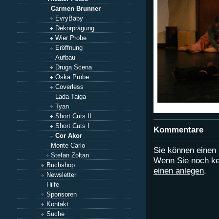
Carmen Brunner
EvryBaby
Dekorprägung
Wier Probe
Eröffnung
Aufbau
Druga Scena
Oska Probe
Coverless
Lada Taiga
Tyan
Short Cuts II
Short Cuts I
Kommentare
Cor Akor
Monte Carlo
Sie können eine
Stefan Zoltan
Wenn Sie noch ke
Buchshop
einen anlegen
.
Newsletter
Hilfe
Sponsoren
Kontakt
Suche