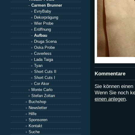
Carmen Brunner
EvryBaby
Dekorprägung
Wier Probe
Eröffnung
Aufbau
Druga Scena
Oska Probe
Coverless
Lada Taiga
Tyan
Short Cuts II
Kommentare
Short Cuts I
Cor Akor
Sie können eine
Monte Carlo
Wenn Sie noch ke
Stefan Zoltan
einen anlegen
.
Buchshop
Newsletter
Hilfe
Sponsoren
Kontakt
Suche