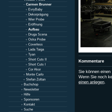
Carmen Brunner
EvryBaby
Dekorprägung
Wier Probe
Eröffnung
Aufbau
Druga Scena
Oska Probe
Coverless
Lada Taiga
Tyan
Short Cuts II
Kommentare
Short Cuts I
Cor Akor
Sie können eine
Monte Carlo
Wenn Sie noch ke
Stefan Zoltan
einen anlegen
.
Buchshop
Newsletter
Hilfe
Sponsoren
Kontakt
Suche