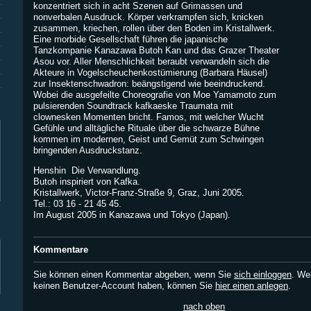
konzentriert sich in acht Szenen auf Grimassen und
nonverbalen Ausdruck. Körper verkrampfen sich, knicken
zusammen, kriechen, rollen über den Boden im Kristallwerk.
Eine morbide Gesellschaft führen die japanische
Tanzkompanie Kanazawa Butoh Kan und das Grazer Theater
Asou vor. Aller Menschlichkeit beraubt verwandeln sich die
Akteure in Vogelscheuchenkostümierung (Barbara Häusel)
zur Insektenschwadron: beängstigend wie beeindruckend.
Wobei die ausgefeilte Choreografie von Moe Yamamoto zum
pulsierenden Soundtrack kafkaeske Traumata mit
clownesken Momenten bricht. Famos, mit welcher Wucht
Gefühle und alltägliche Rituale über die schwarze Bühne
kommen im modernen, Geist und Gemüt zum Schwingen
bringenden Ausdruckstanz.
Henshin  Die Verwandlung.
Butoh inspiriert von Kafka.
Kristallwerk, Victor-Franz-Straße 9, Graz, Juni 2005.
Tel.: 03 16 - 21 45 45.
Im August 2005 in Kanazawa und Tokyo (Japan).
Kommentare
Sie können einen Kommentar abgeben, wenn Sie
sich einloggen
. We
keinen Benutzer-Account haben, können Sie
hier einen anlegen
.
nach oben