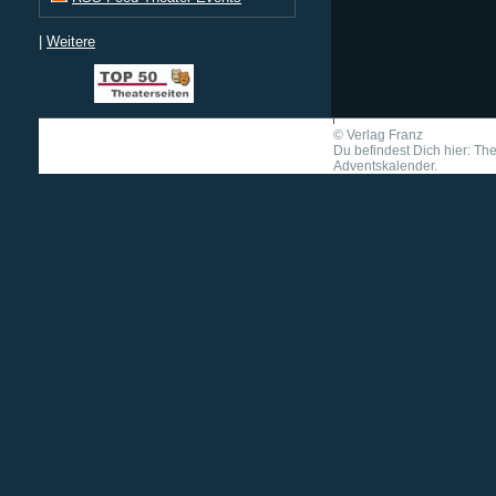
|
Weitere
©
Verlag Franz
Du befindest Dich hier: Th
Adventskalender.