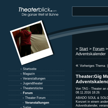
>
Start
>
Forum
Adventskalender
«
Vorheriges Thema
|
Startseite
Magazin
Theater:Gig M
Veranstaltungen
Adventskalen
Jugendtheater
Theaterstücke
Von TAG - Theater an 
08.11.2016 18:26
Forum
Theater Forum
ABADO SOUL & SOLO DI
Konzert in einem ander
Veranstaltungen
Adventkalender, verans
Satire