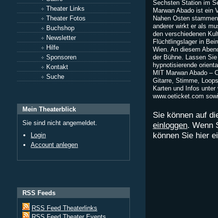
Sechsten Station im S
Theater Links
Marwan Abado ist ein V
Theater Fotos
Nahen Osten stammend
anderer wirkt er als m
Buchshop
den verschiedenen Kult
Newsletter
Flüchtlingslager in Bei
Hilfe
Wien. An diesem Abend
Sponsoren
der Bühne. Lassen Sie 
hypnotisierende orienta
Kontakt
MIT Marwan Abado – O
Suche
Gitarre, Stimme, Loop
Karten und Infos unter
www.oeticket.com sowie 
Mein Theaterblick
Sie können auf di
Sie sind nicht angemeldet.
einloggen
. Wenn 
können Sie hier 
Login
Account anlegen
RSS Feeds
RSS Feed Theaterlinks
RSS Feed Theater Events