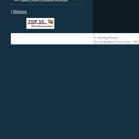
|
Weitere
©
Verlag Franz
Du befindest Dich hier: TA