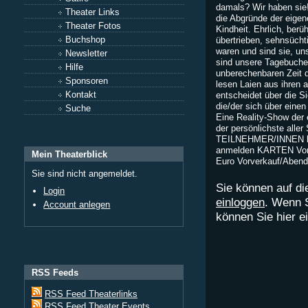
damals? Wir haben sie! 
Theater Links
die Abgründe der eige
Theater Fotos
Kindheit. Ehrlich, berü
Buchshop
übertrieben, sehnsücht
waren und sind sie, un
Newsletter
sind unsere Tagebuchei
Hilfe
unberechenbaren Zeit
Sponsoren
lesen Laien aus ihren 
Kontakt
entscheidet über die S
die/der sich über eine
Suche
Eine Reality-Show der 
der persönlichste all
TEILNEHMER/INNEN bi
anmelden KARTEN Vorv
Mein Theaterblick
Euro Vorverkauf/Abend
Sie sind nicht angemeldet.
Sie können auf di
Login
einloggen
. Wenn 
Account anlegen
können Sie hier 
RSS Feeds
RSS Feed Theaterlinks
RSS Feed Theater Events