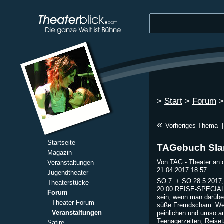
>
Start
>
Forum
«
Vorheriges Thema
|
Startseite
TAGebuch Sl
Magazin
Von TAG - Theater an 
Veranstaltungen
21.04.2017 18:57
Jugendtheater
SO 7. + SO 28.5.2017
Theaterstücke
20.00 REISE-SPECIAL „
Forum
sein, wenn man darüb
Theater Forum
süße Fremdscham: Wer 
Veranstaltungen
peinlichen und umso 
Teenagerzeiten, Reise
Satire