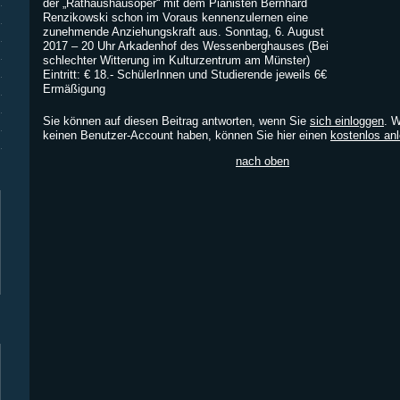
der „Rathaushausoper“ mit dem Pianisten Bernhard
Renzikowski schon im Voraus kennenzulernen eine
zunehmende Anziehungskraft aus. Sonntag, 6. August
2017 – 20 Uhr Arkadenhof des Wessenberghauses (Bei
schlechter Witterung im Kulturzentrum am Münster)
Eintritt: € 18.- SchülerInnen und Studierende jeweils 6€
Ermäßigung
Sie können auf diesen Beitrag antworten, wenn Sie
sich einloggen
. 
keinen Benutzer-Account haben, können Sie hier einen
kostenlos an
nach oben