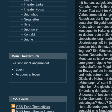
mit hartem, aufgeklärt
Theater Links
Käthchen von Heilbron
Theater Fotos
Dieser Text steht im Ve
Buchshop
Vorbestimmtheit der g
Ratschluss der Engel 
Newsletter
deutscher Bürgerkinder
Hilfe
Kleist wäre nach diese
Sponsoren
konsequente Haltung,
Kontakt
zu deuten, sein brüllen
Liebesbeziehung, nach
Suche
Übertreibung ließ ihn j
sondern trieb ihn letzt
liegt vor? Ein Märchen
walten, Nebenbuhlerinn
Mein Theaterblick
Monstern stilisiert we
emergieren, eigene Ver
Sie sind nicht angemeldet.
rechtschaffenes Mägdl
Login
im Bezug auf die ihr z
Account anlegen
und nicht beirren, bis 
Glück: die Heirat mit 
„Märchenprinz“ samt E
nebenbei. Und gleichze
Erkundung der später e
Unbewusste“ bezeichne
Seelenökonomie. So we
RSS Feeds
beispringen? Heute? So
nicht alle verborgene 
RSS Feed Theaterlinks
versucht eine Neudeut
RSS Feed Theater Events