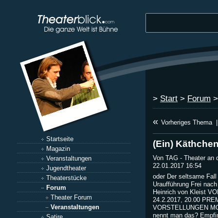
>
Start
>
Forum
«
Vorheriges Thema
|
Startseite
(Ein) Käthche
Magazin
Von TAG - Theater an 
Veranstaltungen
22.01.2017 16:54
Jugendtheater
oder Der seltsame Fall
Theaterstücke
Uraufführung Frei nach
Forum
Heinrich von Kleist
Theater Forum
24.2.2017, 20.00 PRE
Veranstaltungen
VORSTELLUNGEN MO 27
nennt man das? Empfi
Satire