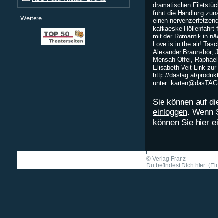
dramatischen Filetstüc
führt die Handlung zun
|
Weitere
einen nervenzerfetzende
kafkaeske Höllenfahrt f
mit der Romantik in nä
Love is in the air! T
Alexander Braunshör, 
Mensah-Offei, Raphael
Elisabeth Veit Link zur
http://dastag.at/produ
unter:
karten@dasTAG
Sie können auf di
einloggen
. Wenn 
können Sie hier 
©
Verlag Franz
Du befindest Dich hier: (E